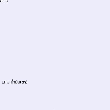
AFT)
น LPG น้ำมันเตา)